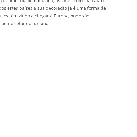
ja, como “tik tik” em Madagáscar e como “baby taxi”
os estes países a sua decoração já é uma forma de
ículos têm vindo a chegar à Europa, onde são
ou no setor do turismo.