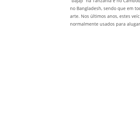
“bajaji” na Tanzânia e no Cambod
no Bangladesh, sendo que em tod
arte. Nos últimos anos, estes ve
normalmente usados para alugar 