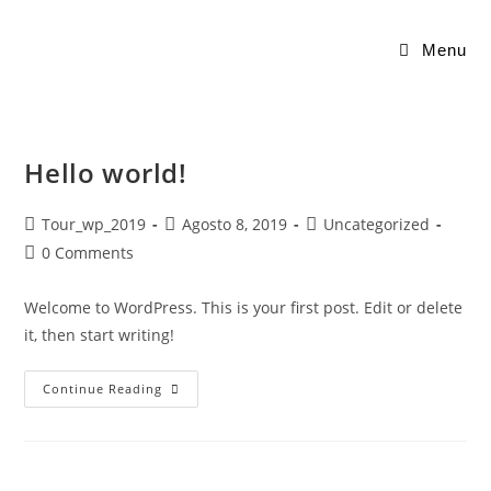
Skip
to
Menu
content
Hello world!
Post
Post
Post
Tour_wp_2019
Agosto 8, 2019
Uncategorized
author:
published:
category:
Post
0 Comments
comments:
Welcome to WordPress. This is your first post. Edit or delete
it, then start writing!
Hello
Continue Reading
World!